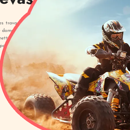
s travaux agricoles, forestiers
e domaine agricole est limité à
mettent aux exploitants de se
parcelles.