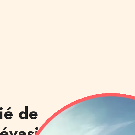
lié de
’évasion